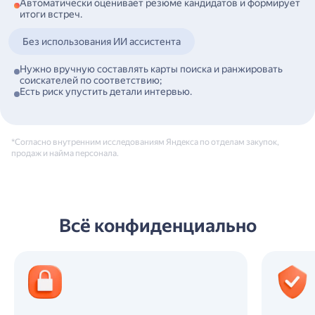
Автоматически оценивает резюме кандидатов и формирует
Быстро находит ответы для заказчика в базе знаний.
Автоматически записывает итоги встреч и договорённости
итоги встреч.
в систему.
Без использования ИИ ассистента
Без использования ИИ ассистента
Без использования ИИ ассистента
Приходится вручную сверять ставки по сметам;
Нужно вручную составлять карты поиска и ранжировать
Нужно готовить множество однотипных запросов
Нужно вручную искать информацию о потенциальных
соискателей по соответствию;
контрагентам;
клиентах: новости, контакты, потребности;
Есть риск упустить детали интервью.
Ответы на повторяющиеся вопросы отнимают время.
Приходится самостоятельно вносить результаты встреч
в CRM — важные моменты могут потеряться.
*Согласно внутренним исследованиям Яндекса по отделам закупок,
продаж и найма персонала.
Всё конфиденциально