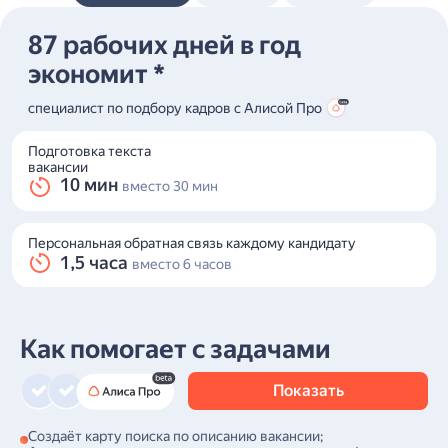
87 рабочих дней в год
16 рабочих дней в год
60 рабочих дней в год
экономит *
экономит *
экономит *
специалист по подбору кадров с Алисой Про
менеджер по закупкам с Алисой Про
менеджер по продажам с Алисой Про
Подготовка текста
Подготовка ответа поддержки
Подготовка персонального предложения
вакансии
60 сек
30 мин
вместо 5 мин
вместо 1,5 часов
10 мин
вместо 30 мин
Сравнение смет контрагентов
Запись итогов встречи
Персональная обратная связь каждому кандидату
10 мин
2 мин
вместо 20 мин
вместо 40 мин
1,5 часа
вместо 6 часов
Как помогает с задачами
Как помогает с задачами
Как помогает с задачами
Показать
Показать
Показать
Даёт сводную таблицу по ставкам;
Даёт готовую сводку по клиенту с необходимыми
Создаёт карту поиска по описанию вакансии;
Автоматически формирует запросы по данным из таблицы;
сведениями;