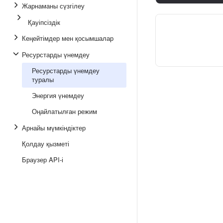
Жарнаманы сүзгілеу
Қауіпсіздік
Кеңейтімдер мен қосымшалар
Ресурстарды үнемдеу
Ресурстарды үнемдеу
туралы
Энергия үнемдеу
Оңайлатылған режим
Арнайы мүмкіндіктер
Қолдау қызметі
Браузер API-і