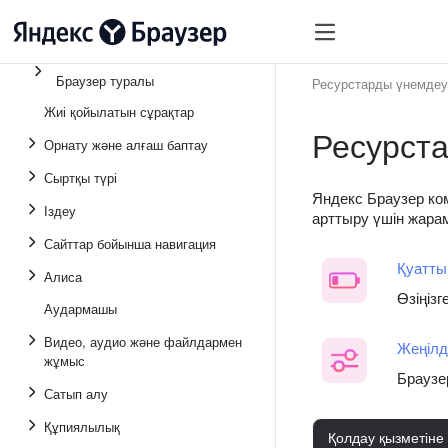
Браузер туралы
Ресурстарды үнемдеу
Жиі қойылатын сұрақтар
Ресурст
Орнату және алғаш баптау
Сыртқы түрі
Яндекс Браузер ком
Іздеу
арттыру үшін жара
Сайттар бойынша навигация
Қуатты
Алиса
Өзіңіз
Аудармашы
Видео, аудио және файлдармен
Жеңілд
жұмыс
Браузе
Сатып алу
Құпиялылық
Қолдау қызметіне